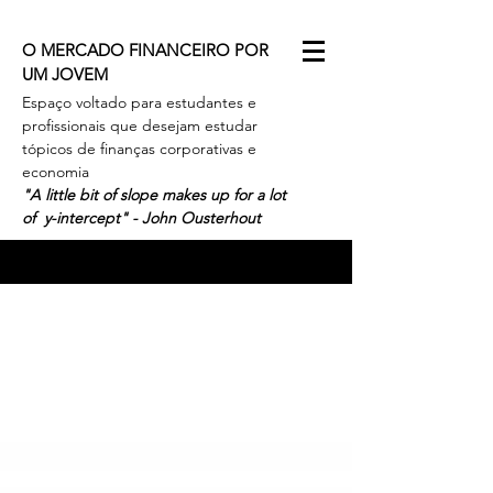
O MERCADO FINANCEIRO POR
UM JOVEM
Espaço voltado para estudantes e
profissionais que desejam estudar
tópicos de finanças corporativas e
economia
"A little bit of slope makes up for a lot
of y-intercept" - John Ousterhout