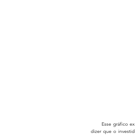
       Esse gráfico exemplifica o retorno de uma opção. Assumindo a situação mais simples, podemos 
dizer que o investi