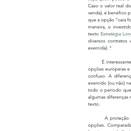
Caso o valor real d
venda), é benéfico p
que a opção “caia fo
maneira, o investi
texto 
Estratégia Lo
diversos contratos
exercida). 
*
        É interessante citar mais um fator sobre contratos de opções. Existem dois tipos principais, as 
opções europeias e
confuso. A diferen
exercido (ou não) na
todo o período que 
algumas diferenças 
texto.
         A proteção contra movimentos bruscos no preço de um ativo é um fator muito atrativo das 
opções. Comparadas