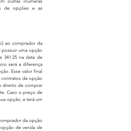
tem outras inúmeras 
os de opções e as 
o) ao comprador da 
r possuir uma opção 
 341.25 na data de 
ro será a diferença 
o. Esse valor final 
 contratos de opção 
 direito de comprar 
te. Caso o preço de 
ua opção, e terá um 
 comprador da opção 
 opção de venda de 