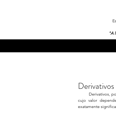
E
"A l
Derivativos
         Derivativos, por definição (no meio do mercado financeiro) são “contratos ou títulos conversíveis 
cujo valor depende
exatamente significa