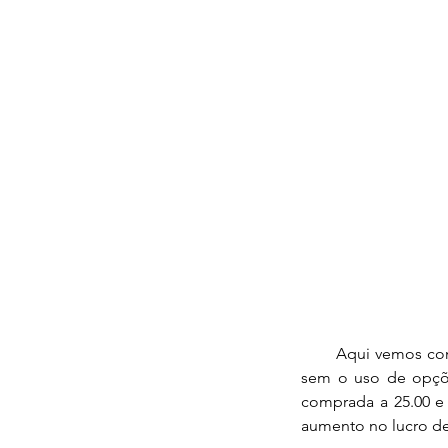
Tags
Nenhum tag.
       Aqui vemos como seria o retorno caso o investidor comprasse um instrumento de renda variável, 
sem o uso de opçõe
comprada a 25.00 e 
aumento no lucro de