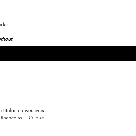
udar
erhout
financeiro”. O que 