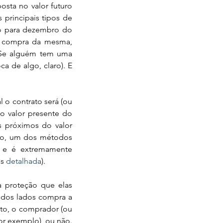
rincipais tipos de 
o para dezembro do 
 compra da mesma, 
 Se alguém tem uma 
 de algo, claro). E 
o valor presente do 
s próximos do valor 
to, um dos métodos 
s e é extremamente 
s 
detalhada
).
dos lados compra a 
to, o comprador (ou 
r exemplo), ou não. 