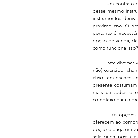
        Um contrato que depende de outro instrumento financeiro é como uma aposta no valor futuro 
desse mesmo instru
instrumentos deriv
próximo ano. O pr
portanto é necessár
opção de venda, dev
como funciona isso?
         Entre diversas variáveis no cálculo do preço de uma opção está o valor no qual o contrato será (ou 
não) exercido, cham
ativo tem chances m
presente costumam 
mais utilizados é 
complexo para o pro
         As opções são utilizadas por diversas razões, porém a mais comum é a proteção que elas 
oferecem ao compra
opção e paga um val
seja, quem possuí a