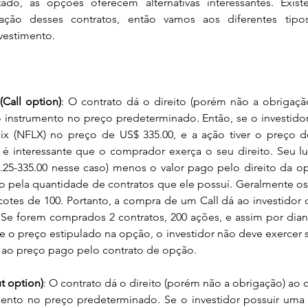
itado, as opções oferecem alternativas interessantes. Exis
ização desses contratos, então vamos aos diferentes tip
vestimento.
Call option)
: O contrato dá o direito (porém não a obrigaçã
instrumento no preço predeterminado. Então, se o investido
x (NFLX) no preço de US$ 335.00, e a ação tiver o preço de
 é interessante que o comprador exerça o seu direito. Seu luc
.25-335.00 nesse caso) menos o valor pago pelo direito da opçã
do pela quantidade de contratos que ele possuí. Geralmente os
otes de 100. Portanto, a compra de um Call dá ao investidor o
Se forem comprados 2 contratos, 200 ações, e assim por dian
 o preço estipulado na opção, o investidor não deve exercer s
e ao preço pago pelo contrato de opção.
t option)
: O contrato dá o direito (porém não a obrigação) ao
mento no preço predeterminado. Se o investidor possuir uma