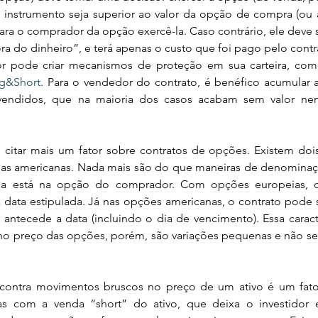
o instrumento seja superior ao valor da opção de compra (ou
ara o comprador da opção exercê-la. Caso contrário, ele deve 
ra do dinheiro”, e terá apenas o custo que foi pago pelo contr
dor pode criar mecanismos de proteção em sua carteira, com
ng&Short
. Para o vendedor do contrato, é benéfico acumular a
 vendidos, que na maioria dos casos acabam sem valor ne
 as americanas. Nada mais são do que maneiras de denominaç
ça está na opção do comprador. Com opções europeias, o 
 data estipulada. Já nas opções americanas, o contrato pode s
antecede a data (incluindo o dia de vencimento). Essa caracte
no preço das opções, porém, são variações pequenas e não ser
 com a venda “short” do ativo, que deixa o investidor e