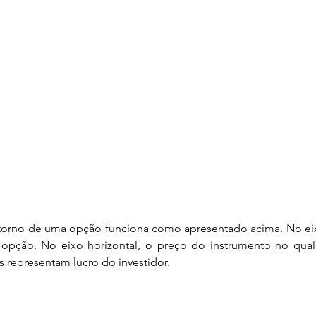
Discussões sobre o final do
Valuation: Estimando o
Me
Terminal Value
Re
 Por
o mesmo
opção. No eixo horizontal, o preço do instrumento no qual 
os representam lucro do investidor.
plos