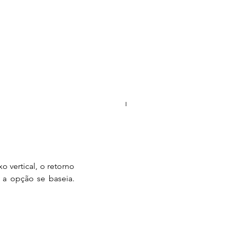
rcado de Crédito e a
dução do Spread Bancário
a opção se baseia. 