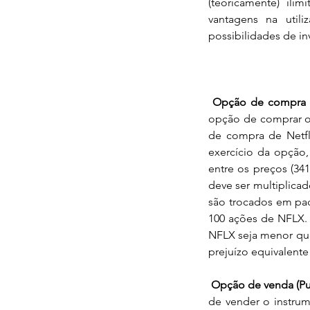
(teoricamente) ilim
vantagens na util
possibilidades de in
Opção de compra (
opção de comprar o 
de compra de Netfli
exercício da opção,
entre os preços (341
deve ser multiplica
são trocados em pac
100 ações de NFLX. 
NFLX seja menor que
prejuízo equivalent
Opção de venda (Pu
de vender o instru