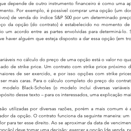
mento. Por exemplo, é possível comprar uma opção (um dos p
ativos) de venda do índice S&P 500 por um determinado preç
eço da opção (do contrato) é estabelecido no momento de
io um acordo entre as partes envolvidas para determiná-lo.
e haver alguém que esteja disposto a dar essa opção (em troca
ado de strike price. Um contrato com strike price próximo d
aiores de ser exercido, e por isso opções com strike price
ser mais caras. Para o cálculo completo do preço do contra
o modelo Black-Scholes (o modelo incluí diversas variávei
pósito desse texto – para os interessados, uma explicação mai
dor da opção. O contrato funciona da seguinte maneira: um 
or para ter esse direito. Ao se aproximar da data de vencimen
 opção) deve tomar uma decisão: exercer a opção (de venda, po