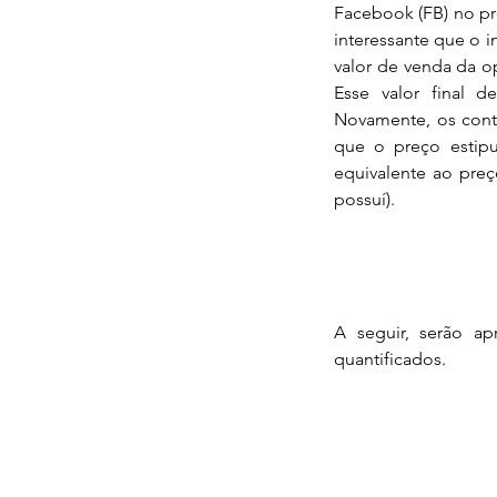
Facebook (FB) no pre
interessante que o in
valor de venda da op
Esse valor final d
Novamente, os cont
que o preço estipu
equivalente ao preç
possuí).
A seguir, serão ap
quantificados.
Our Recent Posts